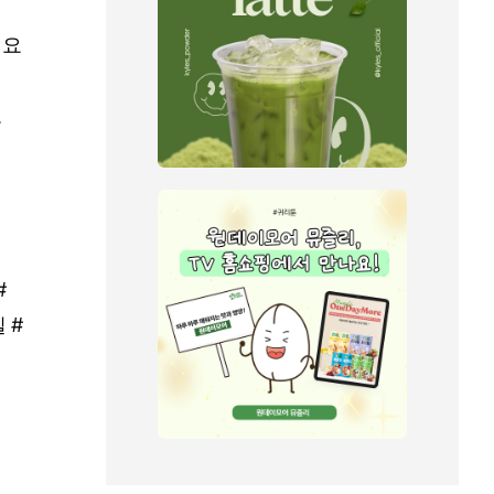
어요
고
#
 #