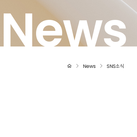
News
News
SNS소식