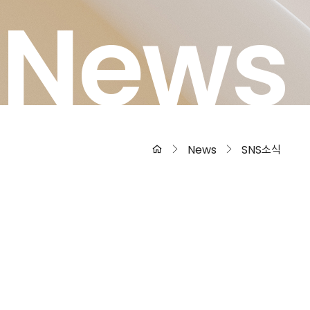
News
News
SNS소식