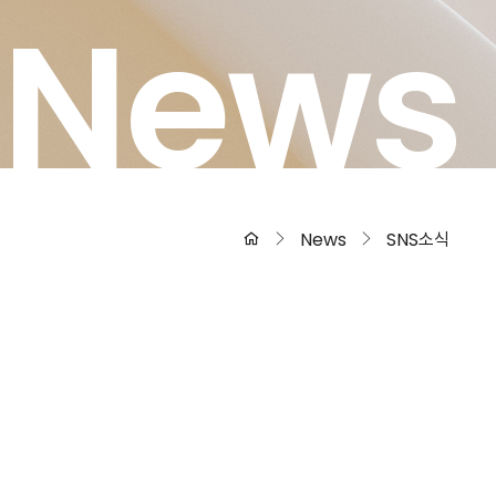
News
News
SNS소식