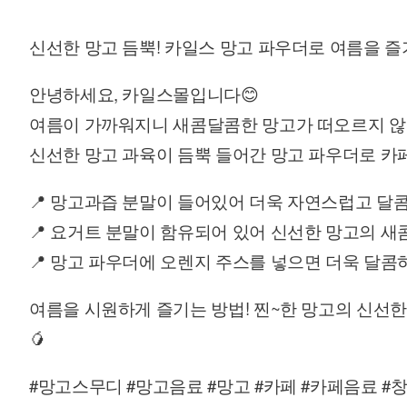
신선한 망고 듬뿍! 카일스 망고 파우더로 여름을 즐기세
안녕하세요, 카일스몰입니다😊
여름이 가까워지니 새콤달콤한 망고가 떠오르지 않
신선한 망고 과육이 듬뿍 들어간 망고 파우더로 카페
📍 망고과즙 분말이 들어있어 더욱 자연스럽고 달콤한
📍 요거트 분말이 함유되어 있어 신선한 망고의 새콤
📍 망고 파우더에 오렌지 주스를 넣으면 더욱 달콤하
여름을 시원하게 즐기는 방법! 찐~한 망고의 신선한
🥭
#
#
#
#
#
#
망고스무디
망고음료
망고
카페
카페음료