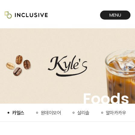
MENU
CLOSE
Foods
카일스
원데이모어
살리솔
알마카카우