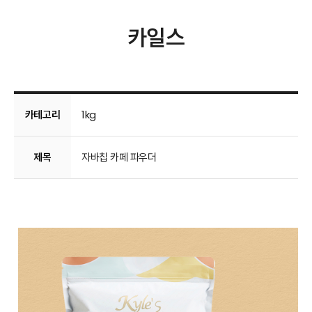
카일스
카테고리
1kg
제목
자바칩 카페 파우더