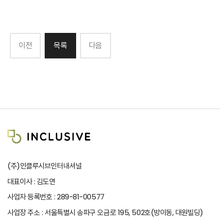
이전
목록
다음
(주)인클루시브인터내셔널
대표이사 : 김도연
사업자 등록번호 : 289-81-00577
사업장 주소 : 서울특별시 송파구 오금로 195, 502호(방이동, 대원빌딩)