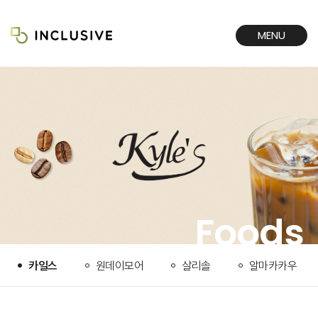
MENU
CLOSE
Foods
카일스
원데이모어
살리솔
알마카카우