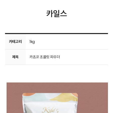
카일스
카테고리
1kg
제목
카쵸코 초콜릿 파우더