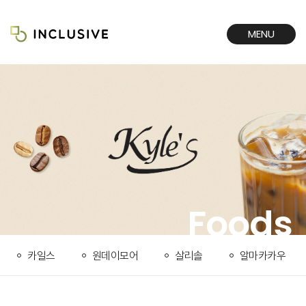
MENU
CLOSE
Foods
카일스
원데이모어
살리솔
알마카카우