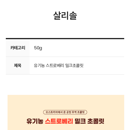
살리솔
카테고리
50g
제목
유기농 스트로베리 밀크초콜릿