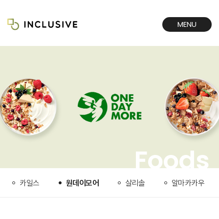
MENU
CLOSE
Foods
카일스
원데이모어
살리솔
알마카카우