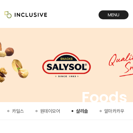
MENU
CLOSE
Foods
카일스
원데이모어
살리솔
알마카카우