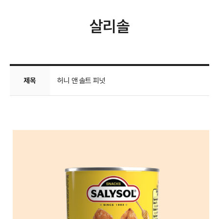
살리솔
제목
허니 앤 솔트 피넛