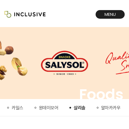
MENU
CLOSE
Foods
카일스
원데이모어
살리솔
알마카카우