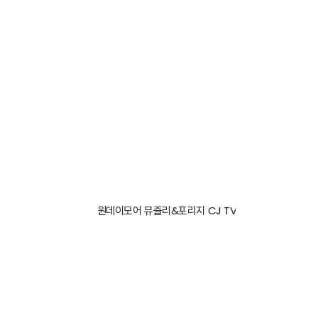
2
0
2
4
-
원데이모어 뮤즐리&포리지 CJ TV 홈쇼핑 공개 예정
0
6
-
NOTICE
2
6